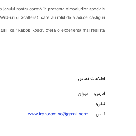
a jocului nostru constă în prezența simbolurilor speciale
(Wild-uri și Scatters), care au rolul de a aduce câștiguri.
aturii, ca "Rabbit Road", oferă o experiență mai realistă.
اطلاعات تماس
تهران
آدرس:
تلفن:
www.iran.com.co@gmail.com
:
ایمیل: