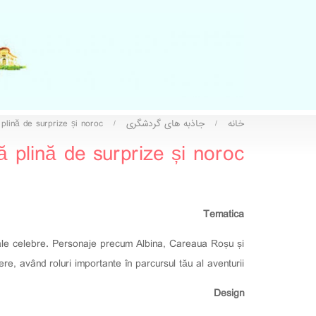
خانه
جاذبه های گردشگری
lină de surprize și noroc!
/
/
plină de surprize și noroc!
Tematica
 sale celebre. Personaje precum Albina, Careaua Roșu și
re, având roluri importante în parcursul tău al aventurii.
Design