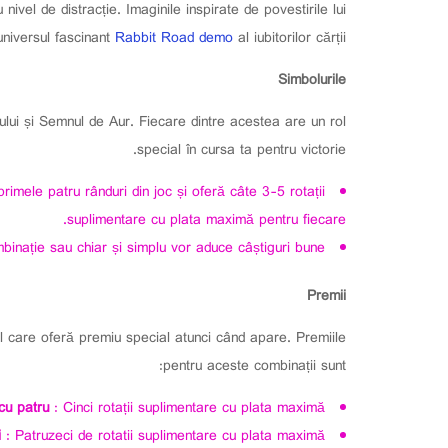
vel de distracție. Imaginile inspirate de povestirile lui
universul fascinant
Rabbit Road demo
al iubitorilor cărții.
Simbolurile
ului și Semnul de Aur. Fiecare dintre acestea are un rol
special în cursa ta pentru victorie.
mele patru rânduri din joc și oferă câte 3-5 rotații
suplimentare cu plata maximă pentru fiecare.
binație sau chiar și simplu vor aduce câștiguri bune.
Premii
ol care oferă premiu special atunci când apare. Premiile
pentru aceste combinații sunt:
 cu patru
: Cinci rotații suplimentare cu plata maximă
i
: Patruzeci de rotatii suplimentare cu plata maximă