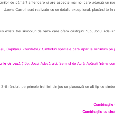
ocurilor de pământ anterioare și are aspecte mai noi care adaugă un nou ni
Lewis Carroll sunt realizate cu un detaliu excepțional, plasând te în 
s există trei simboluri de bază care oferă câștiguri: 10p, Jocul Adevăr
u, Căpitanul Zburdător): Simboluri speciale care apar la minimum pe pri
urile de bază
(10p, Jocul Adevărului, Semnul de Aur): Apărați într-o com
3-5 rânduri, pe primele trei linii din joc se plasează un alt tip de simb
Combinațiile
Combinațiile cu cinc