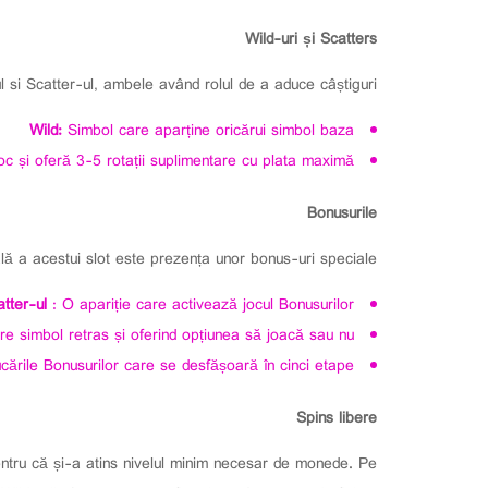
Wild-uri și Scatters
l si Scatter-ul, ambele având rolul de a aduce câștiguri.
Wild:
Simbol care aparține oricărui simbol baza
oc și oferă 3-5 rotații suplimentare cu plata maximă
Bonusurile
lă a acestui slot este prezența unor bonus-uri speciale.
atter-ul
: O apariție care activează jocul Bonusurilor.
re simbol retras și oferind opțiunea să joacă sau nu
ucările Bonusurilor care se desfășoară în cinci etape.
Spins libere
 pentru că și-a atins nivelul minim necesar de monede. Pe