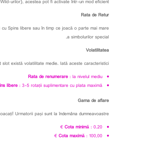
ild-urilor), acestea pot fi activate într-un mod eficient.
Rata de Retur
ui cu Spins libere sau în timp ce joacă o parte mai mare
a simbolurilor special.
Volatilitatea
 slot există volatilitate medie. Iată aceste caracteristici:
Rata de renumerare
: la nivelul mediu
ins libere
: 3-5 rotații suplimentare cu plata maximă
Gama de aflare
joacați! Urmatorii pași sunt la îndemâna dumneavoastre.
Cota minimă
: 0.20 €
Cota maximă
: 100,00 €