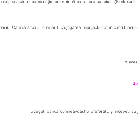
cului, cu ajutorul combinației celor două caractere speciale (Simbolurile W
diu. Câteva situații, cum ar fi câștigarea unui jack-pot în cadrul jocul
În acest
Sp
Alegeți banca dumneavoastră preferată și începeți să 