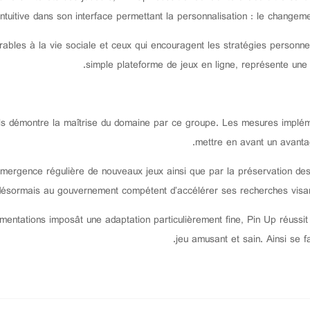
n intuitive dans son interface permettant la personnalisation : le changem
orables à la vie sociale et ceux qui encouragent les stratégies personne
simple plateforme de jeux en ligne, représente un
ls démontre la maîtrise du domaine par ce groupe. Les mesures implém
mettre en avant un avantage
’émergence régulière de nouveaux jeux ainsi que par la préservation de
t désormais au gouvernement compétent d’accélérer ses recherches visant à 
ementations imposât une adaptation particulièrement fine, Pin Up réussi
jeu amusant et sain. Ainsi se 