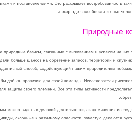
упками и постановлениями. Это раскрывает востребованность таки
покер, где способности и опыт челов
Природные ко
ые природные базисы, связанные с выживанием и успехом наших п
али больше шансов на обретение запасов, территории и спутнико
адаптивный способ, содействующий нашим прародителям побеждат
обы добыть провизию для своей команды. Исследователи рискова
для защиты своего племени. Все эти типы активности предполага
обрет
ы можно видеть в деловой деятельности, академических исследов
дивиды, склонные к разумному опасности, зачастую делаются рук