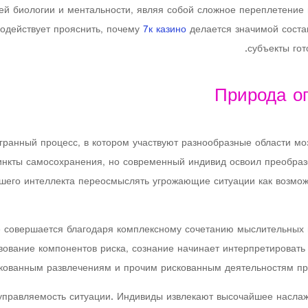
шей биологии и ментальности, являя собой сложное переплетение
содействует прояснить, почему
7к казино
делается значимой соста
субъекты гот
Природа оп
ранный процесс, в котором участвуют разнообразные области мо
инкты самосохранения, но современный индивид освоил преобразо
шего интеллекта переосмыслять угрожающие ситуации как возмож
совершается благодаря комплексному сочетанию мыслительных ме
вование компонентов риска, сознание начинает интерпретировать 
скованным развлечениям и прочим рискованным деятельностям пр
управляемость ситуации. Индивиды извлекают высочайшее наслажд