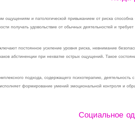
ым ощущениям и патологической привыканием от риска способна 
ности получать удовольствие от обычных деятельностей и требуе
лючают постоянное усиление уровня риска, невнимание безопасн
знаков абстиненции при нехватке острых ощущений. Такое состоян
омплексного подхода, содержащего психотерапию, деятельность с
 исполняет формирование умений эмоциональной контроля и обр
Социальное од