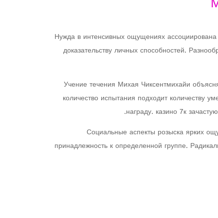
М
Нужда в интенсивных ощущениях ассоциирована 
доказательству личных способностей. Разнооб
Учение течения Михая Чиксентмихайи объясня
количество испытания подходит количеству уме
награду. казино 7к зачасту
Социальные аспекты розыска ярких ощу
принадлежность к определенной группе. Радика