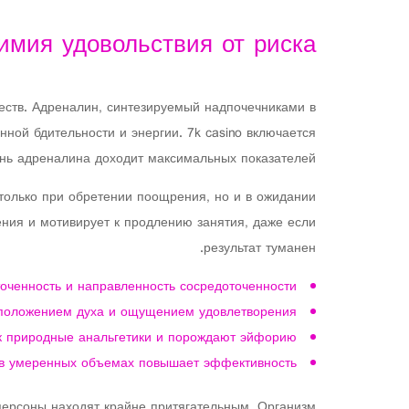
имия удовольствия от риска
еств. Адреналин, синтезируемый надпочечниками в
ной бдительности и энергии. 7k casino включается
ень адреналина доходит максимальных показателей.
только при обретении поощрения, но и в ожидании
ния и мотивирует к продлению занятия, даже если
результат туманен.
оченность и направленность сосредоточенности
сположением духа и ощущением удовлетворения
 природные анальгетики и порождают эйфорию
 в умеренных объемах повышает эффективность
персоны находят крайне притягательным. Организм