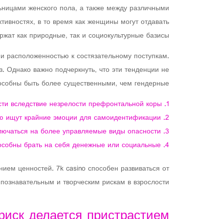
ьницами женского пола, а также между различными
тивностях, в то время как женщины могут отдавать
жат как природные, так и социокультурные базисы.
 и расположенностью к состязательному поступкам.
. Однако важно подчеркнуть, что эти тенденции не
особны быть более существенными, чем гендерные.
ти вследствие незрелости префронтальной коры
ую ищут крайние эмоции для самоидентификации
лючаться на более управляемые виды опасности
особны брать на себя денежные или социальные
ем ценностей. 7k casino способен развиваться от
 познавательным и творческим рискам в взрослости.
риск делается пристрастием