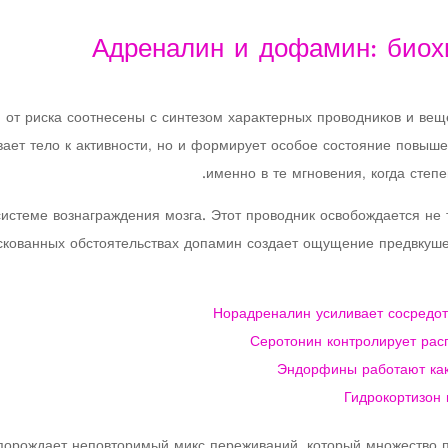
Адреналин и дофамин: биох
от риска соотнесены с синтезом характерных проводников и вещ
вает тело к активности, но и формирует особое состояние повышен
именно в те мгновения, когда степ
истеме вознаграждения мозга. Этот проводник освобождается не 
искованных обстоятельствах допамин создает ощущение предвкуше
Норадреналин усиливает сосредот
Серотонин контролирует ра
Эндорфины работают как
Гидрокортизон
порождает неповторимый микс переживаний, который множество 