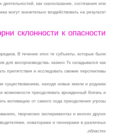
х деятельностей, как скалолазание, состязания или
ека могут значительно воздействовать на результат.
рни склонности к опасности
редков. В течение эпох те субъекты, которые были
в для воспроизводства. казино 7к складывался как
ь препятствия и исследовать свежие перспективы.
ли существованием, находя новые земли и родники
ли возможности преодолевать врожденный боязнь и
ать мотивацию от самого хода преодоления угрозы.
аниях, творческих экспериментах и многих других
оводителями, новаторами и пионерами в различных
областях.