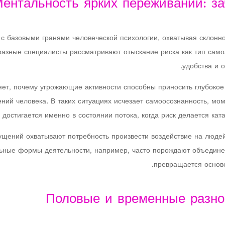
ентальность ярких переживаний: з
с базовыми гранями человеческой психологии, охватывая склонн
разные специалисты рассматривают отыскание риска как тип само
удобства и 
ет, почему угрожающие активности способны приносить глубокое 
ний человека. В таких ситуациях исчезает самоосознанность, мом
ю достигается именно в состоянии потока, когда риск делается кат
щений охватывают потребность произвести воздействие на людей
льные формы деятельности, например, часто порождают объедине
превращается осново
Половые и временные разно