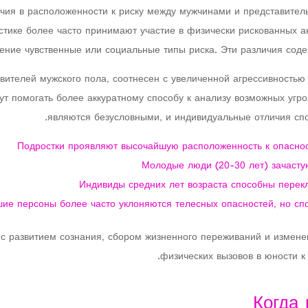
чия в расположенности к риску между мужчинами и представител
тике более часто принимают участие в физически рискованных ак
ение чувственные или социальные типы риска. Эти различия содер
вителей мужского пола, соотнесен с увеличенной агрессивностью
т помогать более аккуратному способу к анализу возможных угроз
являются безусловными, и индивидуальные отличия сп
Подростки проявляют высочайшую расположенность к опаснос
Молодые люди (20-30 лет) зачаст
Индивиды средних лет возраста способны перек
ие персоны более часто уклоняются телесных опасностей, но сп
 развитием сознания, сбором жизненного переживаний и изменени
физических вызовов в юности к
Когда 