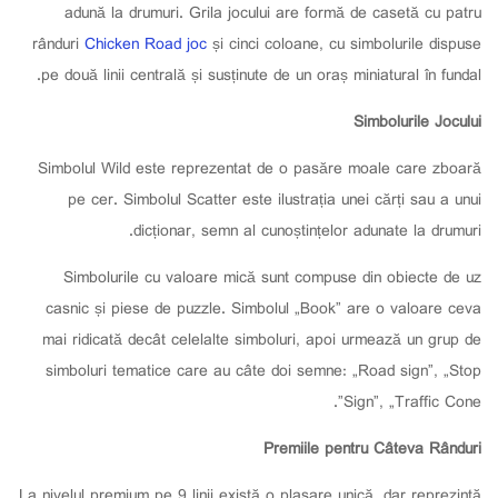
adună la drumuri. Grila jocului are formă de casetă cu patru
rânduri
Chicken Road joc
și cinci coloane, cu simbolurile dispuse
pe două linii centrală și susținute de un oraș miniatural în fundal.
Simbolurile Jocului
Simbolul Wild este reprezentat de o pasăre moale care zboară
pe cer. Simbolul Scatter este ilustrația unei cărți sau a unui
dicționar, semn al cunoștințelor adunate la drumuri.
Simbolurile cu valoare mică sunt compuse din obiecte de uz
casnic și piese de puzzle. Simbolul „Book” are o valoare ceva
mai ridicată decât celelalte simboluri, apoi urmează un grup de
simboluri tematice care au câte doi semne: „Road sign”, „Stop
Sign”, „Traffic Cone”.
Premiile pentru Câteva Rânduri
La nivelul premium pe 9 linii există o plasare unică, dar reprezintă