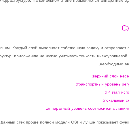
 инфраструктуре. На канальном этапе применяются аппаратные ад
С
ровням. Каждый слой выполняет собственную задачу и отправляе
руктур: приложению не нужно учитывать тонкости низкоуровневой
необходимо ан
верхний слой несе
транспортный уровень ре
IP этап ис
локальный сл
аппаратный уровень соотносится с линия
 Данный стек проще полной модели OSI и лучше показывает функ