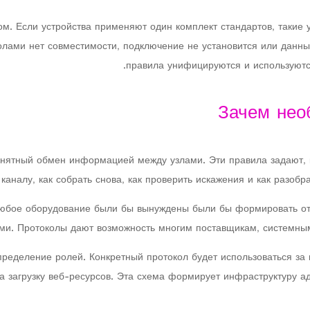
м. Если устройства применяют один комплект стандартов, такие
лами нет совместимости, подключение не установится или данны
правила унифицируются и используются
Зачем нео
нятный обмен информацией между узлами. Эти правила задают, 
аналу, как собрать снова, как проверить искажения и как разобр
 любое оборудование были бы вынуждены были бы формировать о
и. Протоколы дают возможность многим поставщикам, системным 
пределение ролей. Конкретный протокол будет использоваться за
а загрузку веб-ресурсов. Эта схема формирует инфраструктуру ад