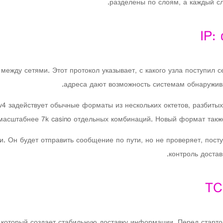
разделены по слоям, а каждый с
IP:
 между сетями. Этот протокол указывает, с какого узла поступил с
адреса дают возможность системам обнаруживат
Pv4 задействует обычные форматы из нескольких октетов, разбиты
 масштабнее 7k casino отдельных комбинаций. Новый формат такж
ти. Он будет отправить сообщение по пути, но не проверяет, пост
контроль доста
TC
который создает стабильную доставку информации. Перед старто