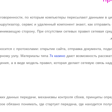
оворенности, по которым компьютеры пересылают данными в ци
шрутизатор, сервис и удаленный компонент знают, как отправить 
ринимающую сторону. При отсутствии сетевых правил сетевая сре
осится с протоколами: открытие сайта, отправка документа, под
ерному узлу. Материалы типа
7к казино
дают возможность рассмат
ения, а в виде модель правил, которая делает сетевую связь над
таких данных передачи, механизмы контроля сбоев, принципы опр
ое обязано понимать, где стартует передача, где находится полу