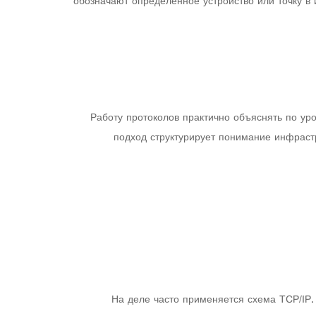
обозначают определенное устройство или точку в
Работу протоколов практично объяснять по у
подход структурирует понимание инфраст
На деле часто применяется схема TCP/IP.