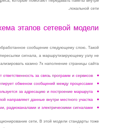
реса, которые помогают передавать пакеты внутри
локальной сети.
хема этапов сетевой модели
т обработанное сообщение следующему слою. Такой
 пересылки сигнала, а маршрутизирующему узлу не
ализировать казино 7к наполнение страницы сайта.
т ответственность за связь программ и сервисов;
гулирует обменом сообщений между процессами;
пользуется за адресацию и построение маршрута;
ой направляет данные внутри местного участка;
ми, радиоканалами и электрическими сигналами.
ционирование сети. В этой модели стандарты тоже