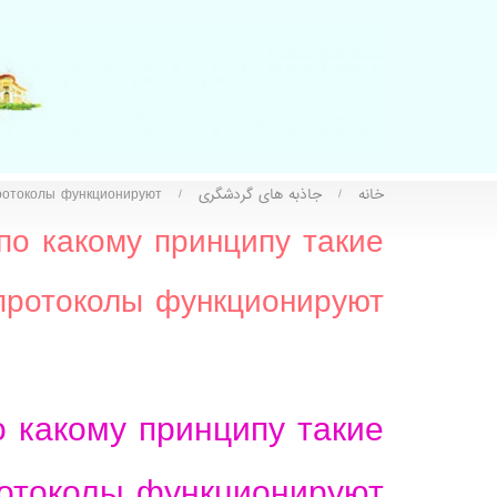
خانه
جاذبه های گردشگری
протоколы функционируют
/
/
по какому принципу такие
протоколы функционируют
 какому принципу такие
отоколы функционируют