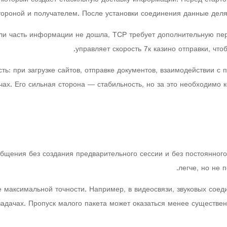
роной и получателем. После установки соединения данные делят
ли часть информации не дошла, TCP требует дополнительную пер
управляет скорость 7к казино отправки, что
сть: при загрузке сайтов, отправке документов, взаимодействии с
чах. Его сильная сторона — стабильность, но за это необходимо
щения без создания предварительного сессии и без постоянного
легче, но не 
е максимальной точности. Например, в видеосвязи, звуковых соед
адачах. Пропуск малого пакета может оказаться менее существен