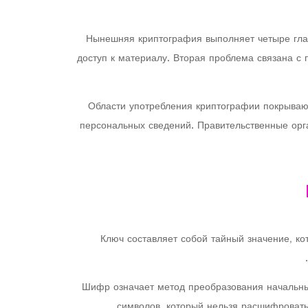
Нынешняя криптография выполняет четыре гла
доступ к материалу. Вторая проблема связана с 
Области употребления криптографии покрываю
персональных сведений. Правительственные орг
Ключ составляет собой тайный значение, к
Шифр означает метод преобразования начальн
символов, который нельзя расшифроват