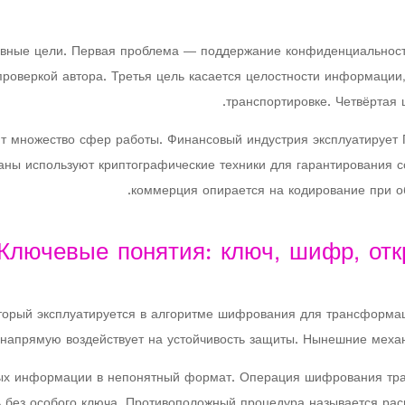
вные цели. Первая проблема — поддержание конфиденциальности
проверкой автора. Третья цель касается целостности информации
транспортировке. Четвёртая 
т множество сфер работы. Финансовый индустрия эксплуатирует 
аны используют криптографические техники для гарантирования 
коммерция опирается на кодирование при об
Ключевые понятия: ключ, шифр, от
оторый эксплуатируется в алгоритме шифрования для трансформац
напрямую воздействует на устойчивость защиты. Нынешние механ
ых информации в непонятный формат. Операция шифрования тра
ь без особого ключа. Противоположный процедура называется ра