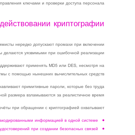
равления ключами и проверки доступа персонала.
адействовании криптографии
ммисты нередко допускают промахи при включении
мы делаются уязвимыми при ошибочной реализации.
оддерживают применять MD5 или DES, несмотря на
итмы с помощью нынешних вычислительных средств.
навливают примитивные пароли, которые без труда
ной размера взламываются за реалистичное время.
чёты при обращении с криптографией охватывают:
закодированными информацией в одной системе
 удостоверений при создании безопасных связей