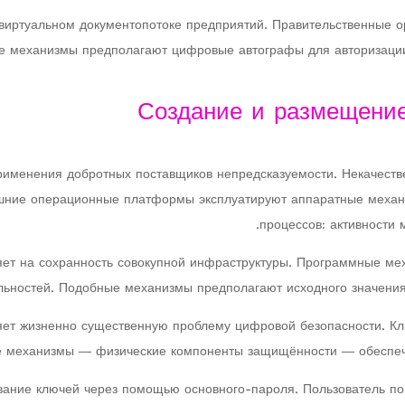
виртуальном документопотоке предприятий. Правительственные о
ие механизмы предполагают цифровые автографы для авторизации
Создание и размещение
рименения добротных поставщиков непредсказуемости. Некачеств
яшние операционные платформы эксплуатируют аппаратные меха
процессов: активности
ет на сохранность совокупной инфраструктуры. Программные ме
ьностей. Подобные механизмы предполагают исходного значения,
яет жизненно существенную проблему цифровой безопасности. Кл
 механизмы — физические компоненты защищённости — обеспечи
ние ключей через помощью основного-пароля. Пользователь пом