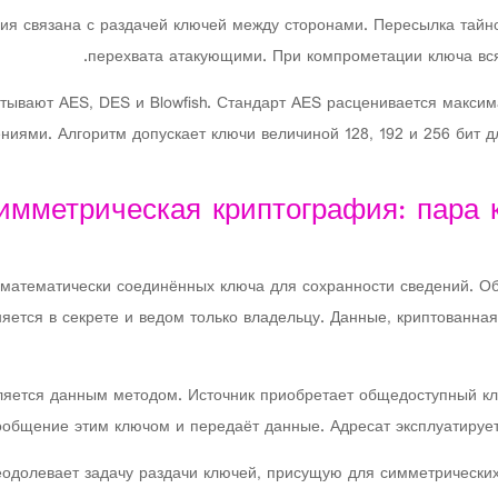
я связана с раздачей ключей между сторонами. Пересылка тайно
перехвата атакующими. При компрометации ключа вся
ывают AES, DES и Blowfish. Стандарт AES расценивается максим
ниями. Алгоритм допускает ключи величиной 128, 192 и 256 бит д
имметрическая криптография: пара
 математически соединённых ключа для сохранности сведений. О
ется в секрете и ведом только владельцу. Данные, криптованна
ется данным методом. Источник приобретает общедоступный клю
общение этим ключом и передаёт данные. Адресат эксплуатирует 
одолевает задачу раздачи ключей, присущую для симметрических