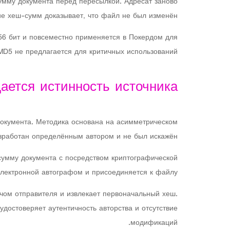
умму документа перед пересылкой. Адресат заново
ие хеш-сумм доказывает, что файл не был изменён.
6 бит и повсеместно применяется в Покердом для
MD5 не предлагается для критичных использований.
ается истинность источника
документа. Методика основана на асимметрическом
зработан определённым автором и не был искажён.
умму документа с посредством криптографической
лектронной автографом и присоединяется к файлу.
чом отправителя и извлекает первоначальный хеш.
достоверяет аутентичность авторства и отсутствие
модификаций.