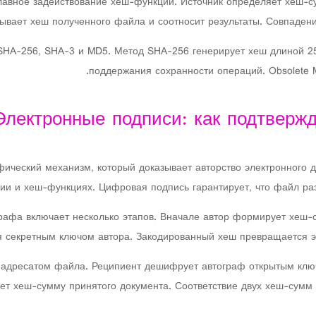
лавное задействование хеш-функций. Источник определяет хеш-с
ывает хеш полученного файла и соотносит результаты. Совпаден
HA-256, SHA-3 и MD5. Метод SHA-256 генерирует хеш длиной 25
поддержания сохранности операций. Obsolete 
Электронные подписи: как подтвержд
ический механизм, который доказывает авторство электронного 
ии и хеш-функциях. Цифровая подпись гарантирует, что файл ра
афа включает несколько этапов. Вначале автор формирует хеш-с
 секретным ключом автора. Закодированный хеш превращается э
 адресатом файла. Реципиент дешифрует автограф открытым клю
т хеш-сумму принятого документа. Соответствие двух хеш-сумм у