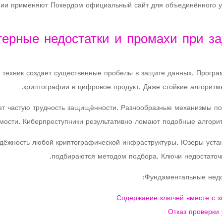
нии применяют Покердом официальный сайт для объединённого уп
терные недостатки и промахи при з
 техник создает существенные пробелы в защите данных. Програ
криптографии в цифровое продукт. Даже стойкие алгорит
яет частую трудность защищённости. Разнообразные механизмы п
мости. Киберпреступники результативно ломают подобные алгор
адёжность любой криптографической инфраструктуры. Юзеры уста
подбираются методом подбора. Ключи недостаточ
Фундаментальные недо
Содержание ключей вместе с 
Отказ проверки