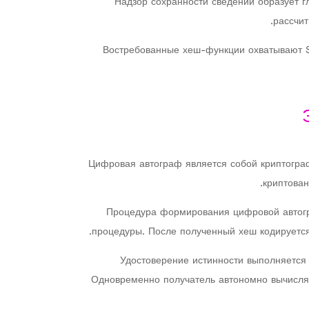
Надзор сохранности сведений образует г
рассчит
Востребованные хеш-функции охватывают S
Цифровая автограф является собой криптограф
криптован
Процедура формирования цифровой автогр
процедуры. После полученный хеш кодируется
Удостоверение истинности выполняется
Одновременно получатель автономно вычисляе