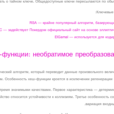
ать о тайном ключе. Общедоступные ключи пересылаются по обы
Ключевые 
RSA — крайне популярный алгоритм, базирующи
C — задействует Покердом официальный сайт на основе эллиптич
ElGamal — используется для код
функции: необратимое преобразова
ческий алгоритм, который переводит данные произвольного велич
. Особенность хеш-функции кроется в исключении регенерации 
тремя значимыми качествами. Первое характеристика — детермин
йство относится устойчивости к коллизиям. Третье особенность с
вариация входн