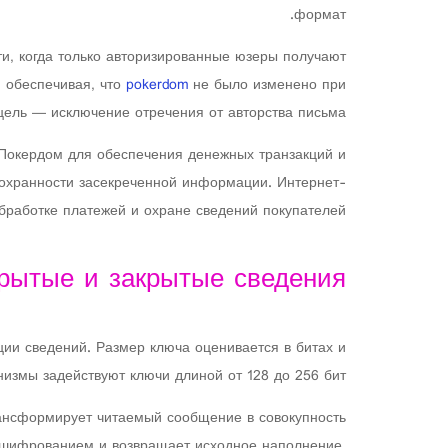
формат.
, когда только авторизированные юзеры получают
, обеспечивая, что
pokerdom
не было изменено при
цель — исключение отречения от авторства письма.
Покердом для обеспечения денежных транзакций и
сохранности засекреченной информации. Интернет-
работке платежей и охране сведений покупателей.
крытые и закрытые сведения
ии сведений. Размер ключа оценивается в битах и
измы задействуют ключи длиной от 128 до 256 бит.
нсформирует читаемый сообщение в совокупность
сшифрованием и возвращает исходное наполнение.