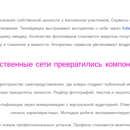
знания собственной ценности у миллионов участников. Сервисы 
твования. Тинейджеры выстраивают восприятие о себе через
1хб
ему имиджу. Количество фолловеров становится мерилом популя
гу и сомнения в важности. Алгоритмы сервисов увеличивают возд
ственные сети превратились компон
остранство самопредставления, где юзеры создают публичный им
ные приоритеты личности. Подбор фотографий, текстов и хештего
нтификации через коммуникацию с виртуальной аудиторией. Ответ
личных характеристиках. Молодые ребята экспериментируют
оказа профессиональных успехов. Профиль становится визитной 