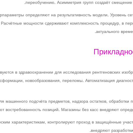
переобучению. Асимметрия групп создаёт смещение 
рпараметры определяют на результативность модели. Уровень сет
. Расчётные мощности сдерживают комплексность процедур, в пе
актуального време
Прикладно
уются в здравоохранении для исследования рентгеновских изобр
формации, новообразования, переломы. Автоматизация диагност
ля машинного подсчёта предметов, надзора остатков, обработки 
т востребованность позиций. Магазины без касс внедряют опред
ским характеристикам, контролируют проход в защищённые участ
внедряют разработки