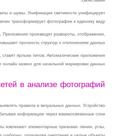
свойствами.
акты и шумы. Унификация светимости унифицирует
еличин трансформирует фотографии к единому виду.
. Приложения производят развороты, отображения,
вышает прочность структур к отклонениям данных.
 ставят ярлыки типов. Автоматические приложения
п онлайн казино для начальной маркировки данных.
сетей в анализе фотографий
ыявлять правила в визуальных данных. Устройство
абатывая информацию через взаимосвязанные слои.
ы извлекают элементарные признаки: линии, углы,
е шаблоны, определяя очертания и целые объекты.