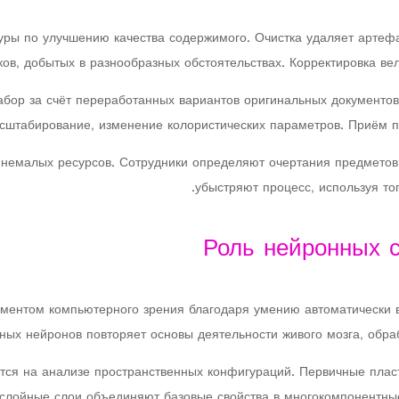
ры по улучшению качества содержимого. Очистка удаляет артеф
ков, добытых в разнообразных обстоятельствах. Корректировка в
бор за счёт переработанных вариантов оригинальных документов
сштабирование, изменение колористических параметров. Приём по
немалых ресурсов. Сотрудники определяют очертания предметов,
убыстряют процесс, используя то
Роль нейронных 
ментом компьютерного зрения благодаря умению автоматически в
ных нейронов повторяет основы деятельности живого мозга, обр
ся на анализе пространственных конфигураций. Первичные пласт
слойные слои объединяют базовые свойства в многокомпонентны