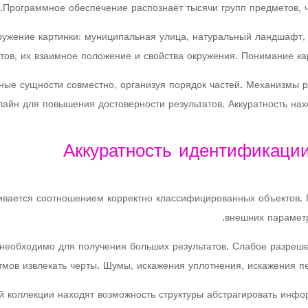
Программное обеспечение распознаёт тысячи групп предметов, ч
ружение картинки: муниципальная улица, натуральный ландшафт,
тов, их взаимное положение и свойства окружения. Понимание кар
ые сущности совместно, организуя порядок частей. Механизмы 
нлайн для повышения достоверности результатов. Аккуратность н
Аккуратность идентификаци
ивается соотношением корректно классифицированных объектов. 
внешних параметр
необходимо для получения больших результатов. Слабое разрешен
тмов извлекать черты. Шумы, искажения уплотнения, искажения п
 коллекции находят возможность структуры абстрагировать инф