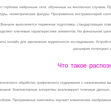
т глубокие нейронные сети, обученные на миллионах случаев. 
кстуры, геометрические фигуры. Программное инструментарий соо
 Вначале выполняется первичная подготовка: стандартизация осв
еделяет ключевые характеристики элементов. На финальном шаге
ты онлайн для увеличения корректности исследования. Устройст
расширяя потенциал а
Что такое распоз
тического обработки графического содержания с назначением в
знаков. Компьютерные алгоритмы анализируют точечные данные,
роблем. Программные комплексы изучают клинические изображени