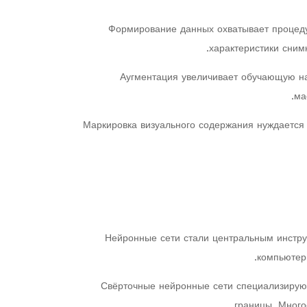
Формирование данных охватывает процеду
характеристики сним
Аугментация увеличивает обучающую на
ма
Маркировка визуального содержания нуждается 
Нейронные сети стали центральным инстру
компьютер
Свёрточные нейронные сети специализируют
границы. Много