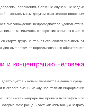
идеоролики, сообщения. Сложные служебные задачи
необременительным досугом оказывается понятным.
ает высвобождение нейромедиатора удовольствия.
Возникает зависимость от коротких вспышек счастья.
ся старта труда. Интернет становится укрытием от
я с дискомфортом от нереализованных обязательств.
ли и концентрацию человека
г адаптируется к новым параметрам данных среды.
ти и скорого смены между носителями информации.
ут. Склонность непрерывно проверять телефон или
которые мозг расценивает как избыточную затрату.