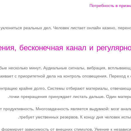
Потребность в призн
уклониться реальных дел. Человек листает онлайн казино, перен
ния, бесконечная канал и регулярн
бые несколько минут. Аудиальные сигналы, вибрация, всплываю
кивает с приоритетной дела на контроль оповещения. Переход к 
ентрацию крайне долго. Системы отбирают материалы, отвечающи
точки прекращения принуждает листать дальше. Один матери
продуктивность. Многозадачность является выдумкой: мозг ана
требует умственных резервов. К концу дня человек исп
 формирует зависимость от внешних стимулов. Умение к независи