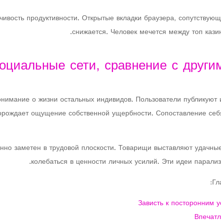
ивость продуктивности. Открытые вкладки браузера, сопутствую
снижается. Человек мечется между топ кази
оциальные сети, сравнение с други
имание о жизни остальных индивидов. Пользователи публикуют и
орождает ощущение собственной ущербности. Сопоставление се
но заметен в трудовой плоскости. Товарищи выставляют удачные
колебаться в ценности личных усилий. Эти идеи парализ
Гл
Зависть к посторонним у
Впечатл