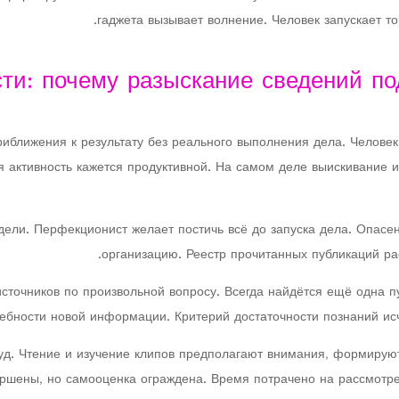
гаджета вызывает волнение. Человек запускает то
ти: почему разыскание сведений п
ближения к результату без реального выполнения дела. Человек 
ая активность кажется продуктивной. На самом деле выискивани
дели. Перфекционист желает постичь всё до запуска дела. Опасен
организацию. Реестр прочитанных публикаций ра
сточников по произвольной вопросу. Всегда найдётся ещё одна п
ебности новой информации. Критерий достаточности познаний исч
уд. Чтение и изучение клипов предполагают внимания, формирую
ершены, но самооценка ограждена. Время потрачено на рассмотре