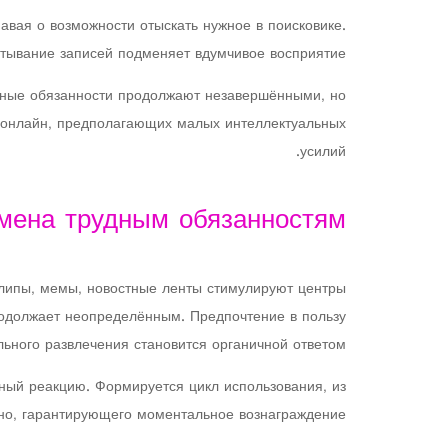
авая о возможности отыскать нужное в поисковике.
тывание записей подменяет вдумчивое восприятие.
льные обязанности продолжают незавершёнными, но
о онлайн, предполагающих малых интеллектуальных
усилий.
амена трудным обязанностям
клипы, мемы, новостные ленты стимулируют центры
родолжает неопределённым. Предпочтение в пользу
ьного развлечения становится органичной ответом.
ный реакцию. Формируется цикл использования, из
ино, гарантирующего моментальное вознаграждение.