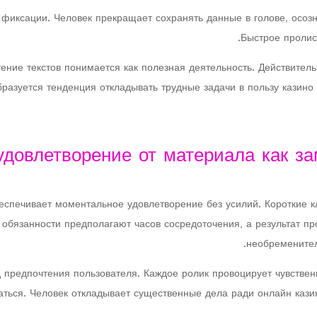
иксации. Человек прекращает сохранять данные в голове, осозн
Быстрое пролис
тение текстов понимается как полезная деятельность. Действите
разуется тенденция откладывать трудные задачи в пользу казин
удовлетворение от материала как з
еспечивает моментальное удовлетворение без усилий. Короткие 
 обязанности предполагают часов сосредоточения, а результат п
необременител
 предпочтения пользователя. Каждое ролик провоцирует чувствен
ваться. Человек откладывает существенные дела ради онлайн каз