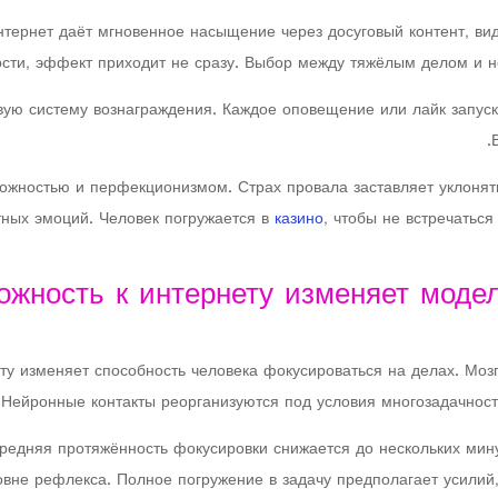
нтернет даёт мгновенное насыщение через досуговый контент, в
ости, эффект приходит не сразу. Выбор между тяжёлым делом и 
ую систему вознаграждения. Каждое оповещение или лайк запуск
ожностью и перфекционизмом. Страх провала заставляет уклонять
тных эмоций. Человек погружается в
казино
, чтобы не встречатьс
ожность к интернету изменяет моде
ту изменяет способность человека фокусироваться на делах. Моз
Нейронные контакты реорганизуются под условия многозадачнос
редняя протяжённость фокусировки снижается до нескольких мин
вне рефлекса. Полное погружение в задачу предполагает усилий, 