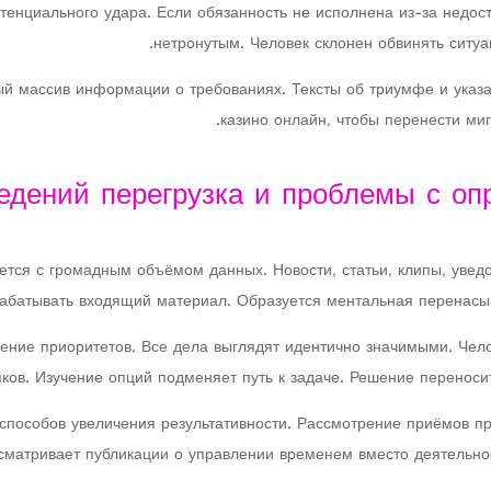
енциального удара. Если обязанность не исполнена из-за недоста
нетронутым. Человек склонен обвинять ситуа
ый массив информации о требованиях. Тексты об триумфе и указа
казино онлайн, чтобы перенести миг
едений перегрузка и проблемы с оп
ется с громадным объёмом данных. Новости, статьи, клипы, уве
рабатывать входящий материал. Образуется ментальная перенас
ение приоритетов. Все дела выглядят идентично значимыми. Чело
ков. Изучение опций подменяет путь к задаче. Решение переноси
способов увеличения результативности. Рассмотрение приёмов п
сматривает публикации о управлении временем вместо деятельно