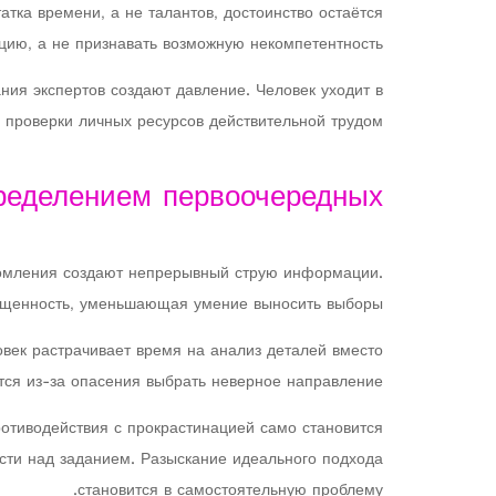
тка времени, а не талантов, достоинство остаётся
цию, а не признавать возможную некомпетентность.
ния экспертов создают давление. Человек уходит в
 проверки личных ресурсов действительной трудом.
ределением первоочередных
домления создают непрерывный струю информации.
ыщенность, уменьшающая умение выносить выборы.
век растрачивает время на анализ деталей вместо
тся из-за опасения выбрать неверное направление.
ротиводействия с прокрастинацией само становится
сти над заданием. Разыскание идеального подхода
становится в самостоятельную проблему.