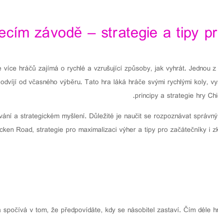
řecím závodě – strategie a tipy 
více hráčů zajímá o rychlé a vzrušující způsoby, jak vyhrát. Jednou z 
dvíjí od včasného výběru. Tato hra láká hráče svými rychlými koly, v
principy a strategie hry C
ování a strategickém myšlení. Důležité je naučit se rozpoznávat správ
cken Road, strategie pro maximalizaci výher a tipy pro začátečníky i z
spočívá v tom, že předpovídáte, kdy se násobitel zastaví. Čím déle hra 