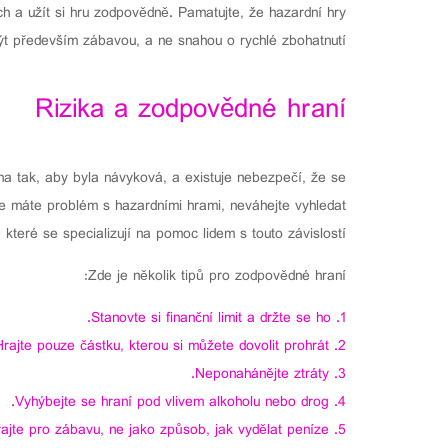
h a užít si hru zodpovědně. Pamatujte, že hazardní hry
ýt především zábavou, a ne snahou o rychlé zbohatnutí.
Rizika a zodpovědné hraní
žena tak, aby byla návyková, a existuje nebezpečí, že se
že máte problém s hazardními hrami, neváhejte vyhledat
teré se specializují na pomoc lidem s touto závislostí.
Zde je několik tipů pro zodpovědné hraní:
Stanovte si finanční limit a držte se ho.
Hrajte pouze částku, kterou si můžete dovolit prohrát.
Neponahánějte ztráty.
Vyhýbejte se hraní pod vlivem alkoholu nebo drog.
ajte pro zábavu, ne jako způsob, jak vydělat peníze.