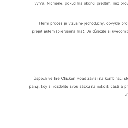
výhra. Nicméně, pokud hra skončí předtím, než prov
Herní proces je vizuálně jednoduchý, obvykle prob
přejet autem (přerušena hra). Je důležité si uvědom
Úspěch ve hře Chicken Road závisí na kombinaci štěst
panuj, kdy si rozdělíte svou sázku na několik částí a p