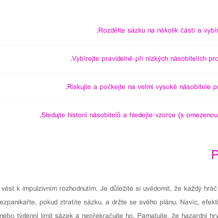
Rozdělte sázku na několik částí a vybír
Vybírejte pravidelně při nízkých násobitelích pro 
Riskujte a počkejte na velmi vysoké násobitele pr
Sledujte historii násobitelů a hledejte vzorce (s omezenou 
P
vést k impulzivním rozhodnutím. Je důležité si uvědomit, že každý hráč
nezpanikařte, pokud ztratíte sázku, a držte se svého plánu. Navíc, efekt
 nebo týdenní limit sázek a nepřekračujte ho. Pamatujte, že hazardní h