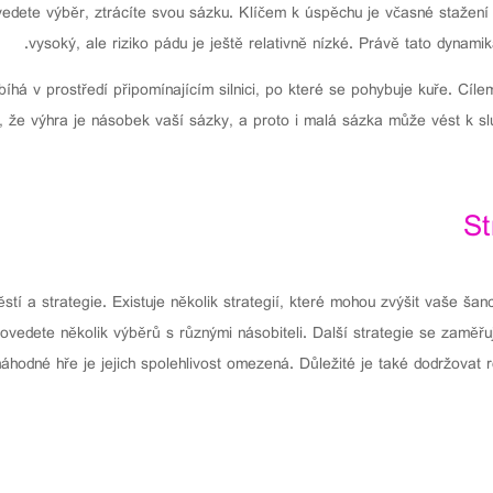
edete výběr, ztrácíte svou sázku. Klíčem k úspěchu je včasné stažení
vysoký, ale riziko pádu je ještě relativně nízké. Právě tato dynamik
íhá v prostředí připomínajícím silnici, po které se pohybuje kuře. Cílem
it, že výhra je násobek vaší sázky, a proto i malá sázka může vést k 
St
í a strategie. Existuje několik strategií, které mohou zvýšit vaše šan
rovedete několik výběrů s různými násobiteli. Další strategie se zaměřuj
náhodné hře je jejich spolehlivost omezená. Důležité je také dodržovat r