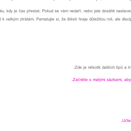
, kdy je čas přestat. Pokud se vám nedaří, nebo jste dosáhli nastaven
t k velkým ztrátám. Pamatujte si, že štěstí hraje důležitou roli, ale dis
Zde je několik dalších tipů a 
Začněte s malými sázkami, abyst
Učte