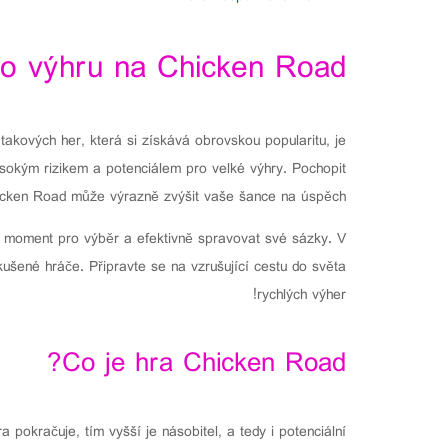
pro výhru na Chicken Road.
takových her, která si získává obrovskou popularitu, je
ysokým rizikem a potenciálem pro velké výhry. Pochopit
hicken Road může výrazně zvýšit vaše šance na úspěch.
ný moment pro výběr a efektivně spravovat své sázky. V
kušené hráče. Připravte se na vzrušující cestu do světa
rychlých výher!
Co je hra Chicken Road?
pokračuje, tím vyšší je násobitel, a tedy i potenciální